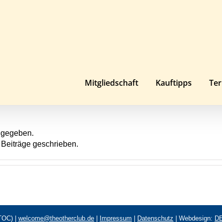
Mitgliedschaft
Kauftipps
Te
angegeben.
 Beiträge geschrieben.
(TOC) |
welcome@theotherclub.de
|
Impressum
|
Datenschutz
| Webdesign:
D