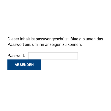
Dieser Inhalt ist passwortgeschützt. Bitte gib unten das
Passwort ein, um ihn anzeigen zu können.
Passwort: